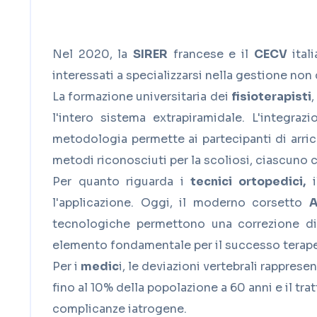
Nel 2020, la
SIRER
francese e il
CECV
itali
interessati a specializzarsi nella gestione non 
La formazione universitaria dei
fisioterapisti
,
l'intero sistema extrapiramidale. L'integra
metodologia permette ai partecipanti di arric
metodi riconosciuti per la scoliosi, ciascuno 
Per quanto riguarda i
tecnici ortopedici,
i
l'applicazione. Oggi, il moderno corsetto
A
tecnologiche permettono una correzione dire
elemento fondamentale per il successo terapeu
Per i
medic
i, le deviazioni vertebrali rapprese
fino al 10% della popolazione a 60 anni e il tr
complicanze iatrogene.