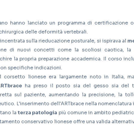
ano hanno lanciato un programma di certificazione onli
chirurgica delle deformità vertebrali.
 incentrata sulla
rieducazione posturale
, si ispirava al
me
zione di nuovi concetti come la scoliosi caotica, la
chire la propria preparazione accademica. Il corso inclu
con specifiche indicazioni.
l corsetto lionese era largamente noto in Italia, ma
RTbrace
ha preso il posto sia del gesso sia del tr
tta sul paziente, aumentando la precisione, la toll
tico. L'inserimento dell'ARTbrace nella nomenclatura it
ntano la
terza patologia
più comune in ambito pediatrico
attamento conservativo lionese offre una valida alternati