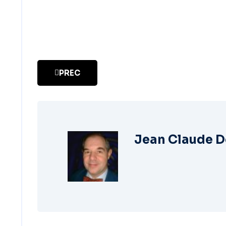
PREC
ARTICOLO PRECEDENTE: PRESENTAZIONE
Jean Claude 