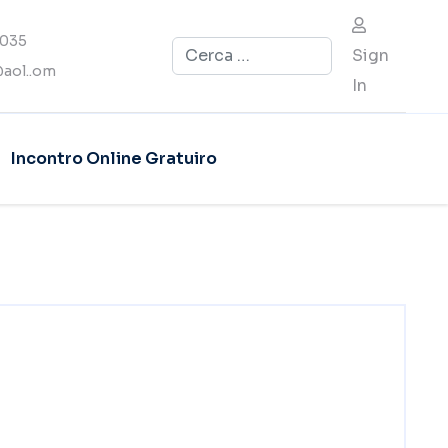
4035
Cerca
Sign
aol..om
In
Incontro Online Gratuiro